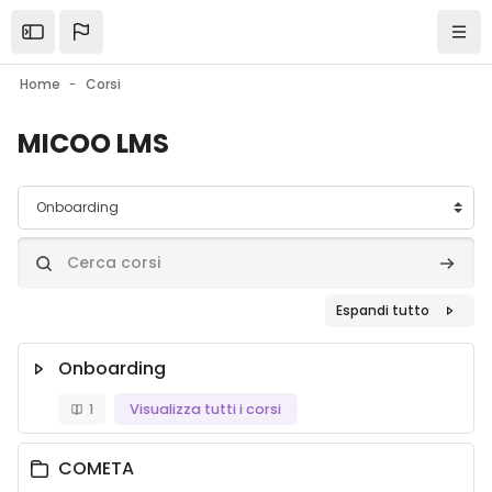
Vai al contenuto principale
Home
Corsi
MICOO LMS
Categorie di corso
Cerca corsi
Cerca c
Espandi tutto
Onboarding
1
Visualizza tutti i corsi
COMETA