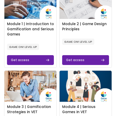
Image de cours
Nom du cours
Image de cours
Nom du cours
Module 1 | Introduction to
Module 2 | Game Design
Gamification and Serious
Principles
Games
Résumé du cours :
Résumé du cours :
GAME ON! LEVEL UP
GAME ON! LEVEL UP
Get access
Get access
Image de cours" Module 3 | Gamification Strategies in VET
Image de cours" Module 4 | Se
Image de cours
Nom du cours
Image de cours
Nom du cours
Module 3 | Gamification
Module 4 | Serious
Strategies in VET
Games in VET