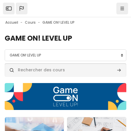
Passer au contenu principal
Accueil
Cours
GAME ON! LEVEL UP
GAME ON! LEVEL UP
Catégories de cours
Rechercher des cours
Recher
Image de cours" Module 1 | Introduction to Gamification and
Image de cours" Module 2 | Ga