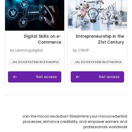
اسم المقرر
صورة المقرر
اسم المقرر
صورة المقرر
Digital Skills on e-
Entrepreneurship in the
Commerce
21st Century
نص ملخص المساق:
نص ملخص المساق:
by Learningdigital
by CINOP
3E - ENTREPRENEURIAL ECOSYSTEM IN ETHIOPIA
3E - ENTREPRENEURIAL ECOSYSTEM IN ETHIOPIA
Get access
Get access
Join the micoo revolution! Streamline your microcredential
processes, enhance credibility, and empower earners and
professionals worldwide.