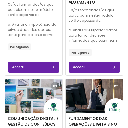
ALOJAMENTO
Testo introduttivo corso:
Os/as formandos/as que
participam neste módulo
Testo introduttivo corso:
Os/as formandos/as que
serão capazes de:
participam neste módulo
serão capazes de:
a. Avaliar a importância da
privacidade dos dados,
a. Analisar e reportar dados
tanto para o cliente como
para tomar decisões
para a empresa e
informadas que optimizem
implementar estratégias e
o desempenho do negócio
Portuguese
elementos de design digital
na indústria do turismo,
Portuguese
que estejam em
compreendendo o valor
conformidade com o RGPD
acrescentado dos dados
e outros regulamentos de
do sistema CRM.
Accedi
Accedi
proteção de dados ...
b. Avaliar a relevância e a
Immagine del corso" COMUNICAÇÃO DIGITAL E GESTÃO DE C
Immagine del corso" FUNDAME
eficácia dos dados, da...
PT
PT
Immagine del corso
Titolo del corso
Immagine del corso
Titolo del corso
COMUNICAÇÃO DIGITAL E
FUNDAMENTOS DAS
GESTÃO DE CONTEÚDOS
OPERAÇÕES DIGITAIS NO