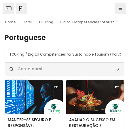
Vai al contenuto principale
Home
Corsi
TOURing
Digital Competencies for Sustainable Tourism
Po
Portuguese
Categorie di corso
Cerca corsi
Cerca c
Immagine del corso" MANTER-SE SEGURO E RESPONSÁVEL
Immagine del corso" AVALIAR
PT
PT
Immagine del corso
Titolo del corso
Immagine del corso
Titolo del corso
MANTER-SE SEGURO E
AVALIAR O SUCESSO EM
RESPONSÁVEL
RESTAURAÇÃO E